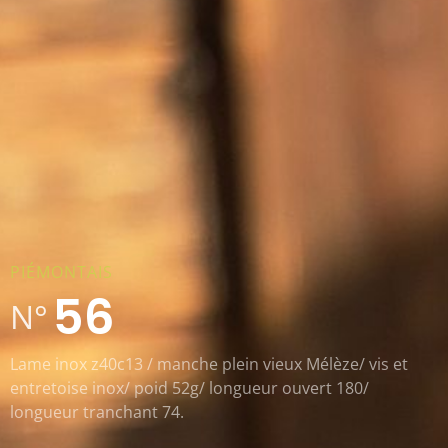
PIÉMONTAIS
56
N°
Lame inox z40c13 / manche plein vieux Mélèze/ vis et
entretoise inox/ poid 52g/ longueur ouvert 180/
longueur tranchant 74.