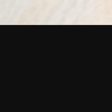
Samuel
Zermatten