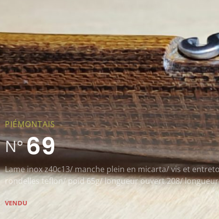
PIÉMONTAIS
69
N°
Lame inox z40c13/ manche plein en micarta/ vis et entreto
rondelles teflon/ poid 65g/ longueur ouvert 208/ longueur
VENDU