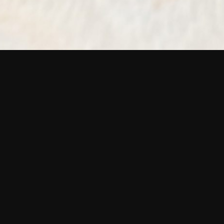
ux dans la vallée de Chamonix/Les
plat, liner lock et piémontais.