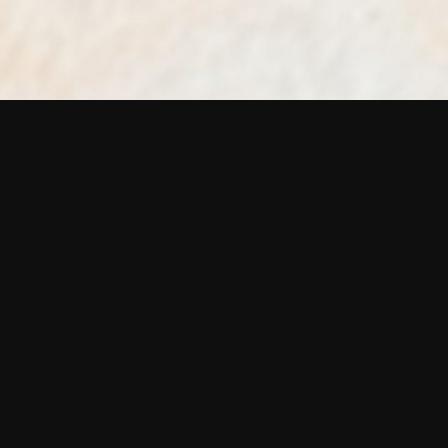
TOUS LES COUTEAUX
COUTEAUX DISPONIBLES
Couteaux artisana
Houches. Cran 
FABRICATION