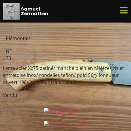
Samuel
Zermatten
Piémontais
N°
73
Lame acier Xc75 patiné/ manche plein en Mélèze/ vis et
entretoise inox/ rondelles teflon/ poid 56g/ longueur
ouvert 198/ longueur tranchant 81.
Vendu